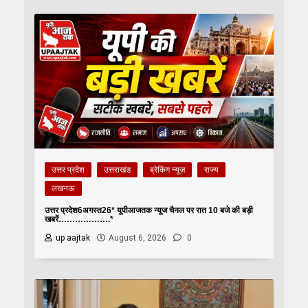
उत्तर प्रदेश
उत्तराखंड
ब्रेकिंग न्यूज़
राज्य
लखनऊ
उत्तर प्रदेश6अगस्त26* यूपीआजतक न्यूज चैनल पर रात 10 बजे की बड़ी
खबरें……………….*
up aajtak
August 6, 2026
0