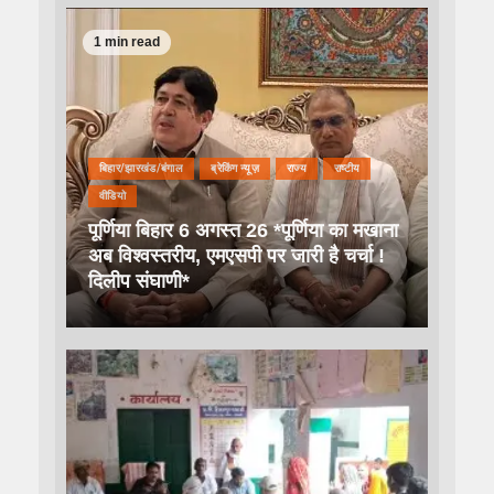
1 min read
बिहार/झारखंड/बंगाल
ब्रेकिंग न्यूज़
राज्य
राष्टीय
वीडियो
पूर्णिया बिहार 6 अगस्त 26 *पूर्णिया का मखाना
अब विश्वस्तरीय, एमएसपी पर जारी है चर्चा !
दिलीप संघाणी*