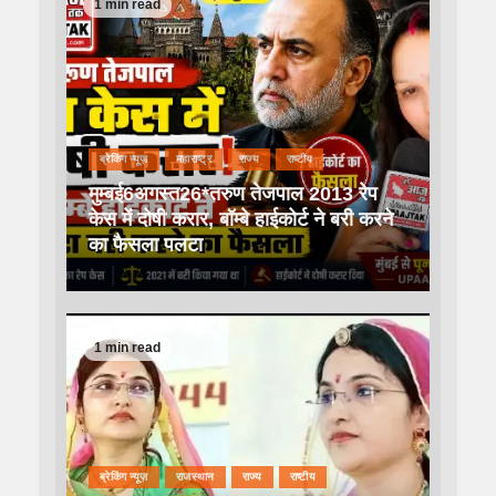
1 min read
ब्रेकिंग न्यूज़
महाराष्ट्र
राज्य
राष्टीय
मुम्बई6अगस्त26*तरुण तेजपाल 2013 रेप
केस में दोषी करार, बॉम्बे हाईकोर्ट ने बरी करने
का फैसला पलटा
1 min read
ब्रेकिंग न्यूज़
राजस्थान
राज्य
राष्टीय