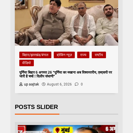
बिहार/झारखंड/बंगाल
ब्रेकिंग न्यूज़
राज्य
राष्टीय
वीडियो
पूर्णिया बिहार 6 अगस्त 26 *पूर्णिया का मखाना अब विश्वस्तरीय, एमएसपी पर
जारी है चर्चा ! दिलीप संघाणी*
up aajtak
August 6, 2026
0
POSTS SLIDER