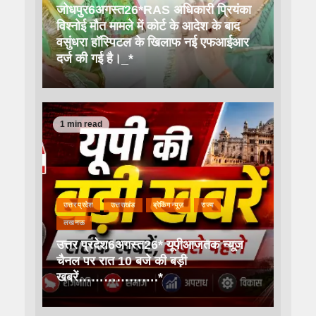
जोधपुर6अगस्त26*RAS अधिकारी प्रियंका
विश्नोई मौत मामले में कोर्ट के आदेश के बाद
वसुंधरा हॉस्पिटल के खिलाफ नई एफआईआर
दर्ज की गई है।_*
1 min read
उत्तर प्रदेश
उत्तराखंड
ब्रेकिंग न्यूज़
राज्य
लखनऊ
उत्तर प्रदेश6अगस्त26* यूपीआजतक न्यूज
चैनल पर रात 10 बजे की बड़ी
खबरें……………….*