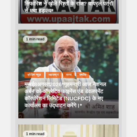
सिफारिश ने खोले रिश्तों के राज? वायरल पत्रों
से मचा हड़कंप*
1 min read
ब्रेकिंग न्यूज़
महाराष्ट्र
राज्य
राष्टीय
मुम्बई8अगस्त2026*गृहमन्त्री आज नेशनल
अर्बन को-ऑपरेटिव फाइनेंस एंड डेवलपमेंट
कॉरपोरेशन लिमिटेड (NUCFDC) के नए
कार्यालय का उद्घाटन करेंगे।*
1 min read