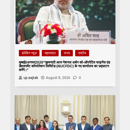
ब्रेकिंग न्यूज़
महाराष्ट्र
राज्य
राष्टीय
मुम्बई8अगस्त2026*गृहमन्त्री आज नेशनल अर्बन को-ऑपरेटिव फाइनेंस एंड
डेवलपमेंट कॉरपोरेशन लिमिटेड (NUCFDC) के नए कार्यालय का उद्घाटन
करेंगे।*
up aajtak
August 8, 2026
0