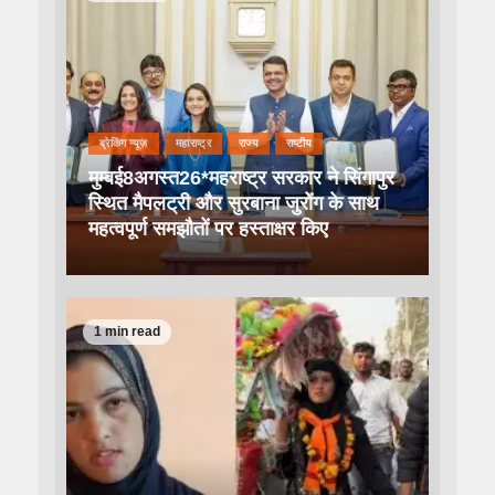
ब्रेकिंग न्यूज़
महाराष्ट्र
राज्य
राष्टीय
मुम्बई8अगस्त26*महराष्ट्र सरकार ने सिंगापुर
स्थित मैपलट्री और सुरबाना जुरोंग के साथ
महत्वपूर्ण समझौतों पर हस्ताक्षर किए
1 min read