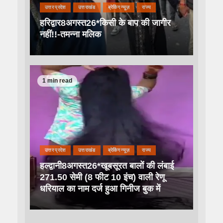
उत्तर प्रदेश
उत्तराखंड
ब्रेकिंग न्यूज़
राज्य
हरिद्वार8अगस्त26*किसी के बाप की जागीर
नहीं!!-तमन्ना मलिक
1 min read
उत्तर प्रदेश
उत्तराखंड
ब्रेकिंग न्यूज़
राज्य
हल्द्वानी8अगस्त26*खूबसूरत बालों की लंबाई
271.50 सेमी (8 फीट 10 इंच) वाली रेणू
धरियाल का नाम दर्ज हुआ गिनीज बुक में