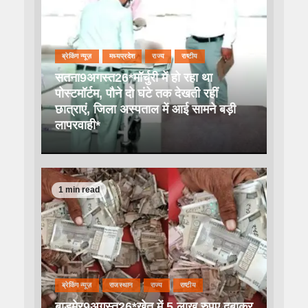
ब्रेकिंग न्यूज़
मध्यप्रदेश
राज्य
राष्टीय
सतना9अगस्त26*मॉर्चुरी में हो रहा था
पोस्टमॉर्टम, पौने दो घंटे तक देखती रहीं
छात्राएं, जिला अस्पताल में आई सामने बड़ी
लापरवाही*
1 min read
ब्रेकिंग न्यूज़
राजस्थान
राज्य
राष्टीय
बाड़मेर9अगस्त26*खेत में 5 लाख रुपए दबाकर