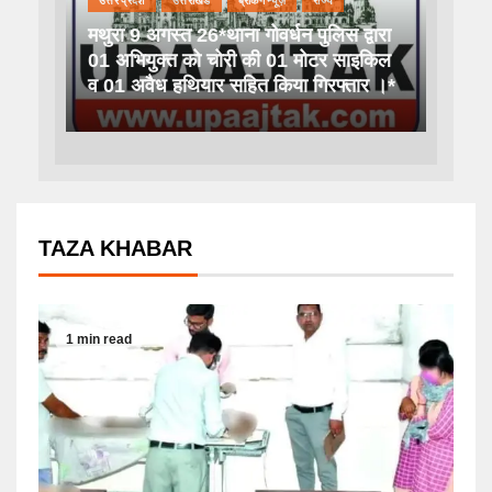
उत्तर प्रदेश
उत्तराखंड
ब्रेकिंग न्यूज़
राज्य
मथुरा 9 अगस्त 26*थाना गोवर्धन पुलिस द्वारा
01 अभियुक्त को चोरी की 01 मोटर साइकिल
व 01 अवैध हथियार सहित किया गिरफ्तार ।*
TAZA KHABAR
1 min read