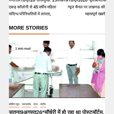
नैनीताल16जून26*लालकुआं: 25
लखनऊ16जून2026*यूपीआजतक
एकड़ कॉलोनी से 45 वर्षीय महिला
न्यूज चैनल पर लखनऊ की
संदिग्ध परिस्थितियों में लापता,
महत्वपूर्ण खबरें
MORE STORIES
1 min read
ब्रेकिंग न्यूज़
मध्यप्रदेश
राज्य
राष्टीय
सतना9अगस्त26*मॉर्चुरी में हो रहा था पोस्टमॉर्टम,