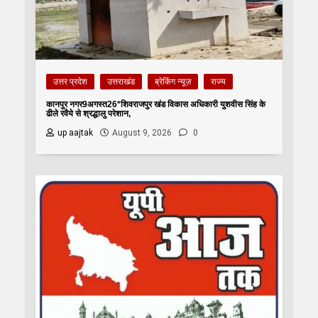
उत्तर प्रदेश
उत्तराखंड
ब्रेकिंग न्यूज़
राज्य
कानपुर नगर9अगस्त26*शिवराजपुर खंड विकास अधिकारी युशवीस सिंह के
ढीले रवैये से श्रद्धालु परेशान,
up aajtak
August 9, 2026
0