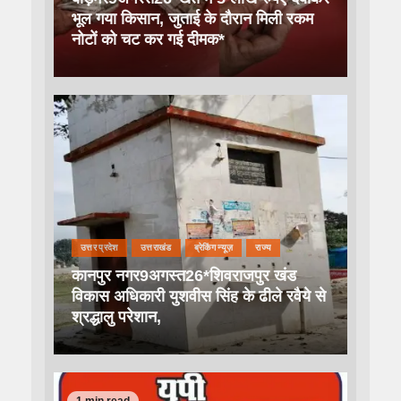
भूल गया किसान, जुताई के दौरान मिली रकम
नोटों को चट कर गई दीमक*
उत्तर प्रदेश
उत्तराखंड
ब्रेकिंग न्यूज़
राज्य
कानपुर नगर9अगस्त26*शिवराजपुर खंड
विकास अधिकारी युशवीस सिंह के ढीले रवैये से
श्रद्धालु परेशान,
1 min read