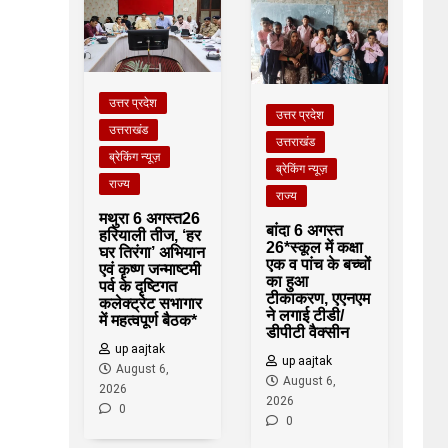
उत्तर प्रदेश
उत्तर प्रदेश
उत्तराखंड
उत्तराखंड
ब्रेकिंग न्यूज़
ब्रेकिंग न्यूज़
राज्य
राज्य
मथुरा 6 अगस्त26
बांदा 6 अगस्त
हरियाली तीज, ‘हर
26*स्कूल में कक्षा
घर तिरंगा’ अभियान
एक व पांच के बच्चों
एवं कृष्ण जन्माष्टमी
का हुआ
पर्व के दृष्टिगत
टीकाकरण, एएनएम
कलेक्ट्रेट सभागार
ने लगाई टीडी/
में महत्वपूर्ण बैठक*
डीपीटी वैक्सीन
up aajtak
up aajtak
August 6,
August 6,
2026
2026
0
0