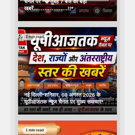
चैनल पर *🕎सुबह 7 बजे की बड़ी
खबरें……………….!!*
2 min read
उत्तर प्रदेश
उत्तराखंड
ब्रेकिंग न्यूज़
राज्य
राष्टीय
नई दिल्ली*शनिवार, 08 अगस्त 2026 के
यूपीआजतक न्यूज चैनल पर मुख्य समाचार*
1 min read