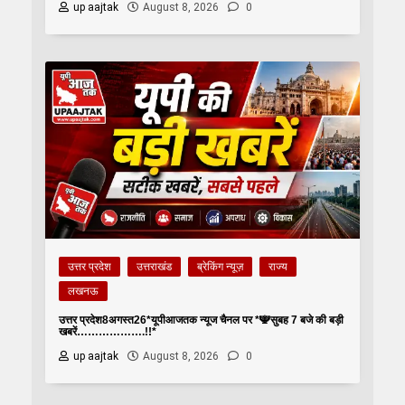
up aajtak
August 8, 2026
0
उत्तर प्रदेश
उत्तराखंड
ब्रेकिंग न्यूज़
राज्य
लखनऊ
उत्तर प्रदेश8अगस्त26*यूपीआजतक न्यूज चैनल पर *🕎सुबह 7 बजे की बड़ी
खबरें……………….!!*
up aajtak
August 8, 2026
0