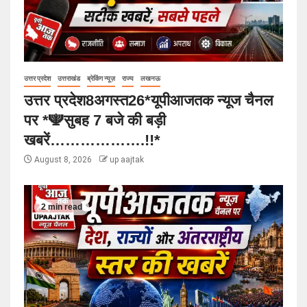
उत्तर प्रदेश
उत्तराखंड
ब्रेकिंग न्यूज़
राज्य
लखनऊ
उत्तर प्रदेश8अगस्त26*यूपीआजतक न्यूज चैनल
पर *🕎सुबह 7 बजे की बड़ी
खबरें……………….!!*
August 8, 2026
up aajtak
2 min read