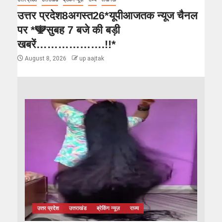
उत्तर प्रदेश8अगस्त26*यूपीआजतक न्यूज चैनल
पर *🕎सुबह 7 बजे की बड़ी
खबरें……………….!!*
August 8, 2026
up aajtak
उत्तर प्रदेश
उत्तराखंड
ब्रेकिंग न्यूज़
राज्य