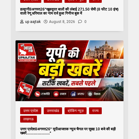
हल्द्वानी8अगस्त26*खूबसूरत बालों की लंबाई 271.50 सेमी (8 फीट 10 इंच)
वाली रेणू धरियाल का नाम दर्ज हुआ गिनीज बुक में
up aajtak
August 8, 2026
0
उत्तर प्रदेश
उत्तराखंड
ब्रेकिंग न्यूज़
राज्य
लखनऊ
उत्तर प्रदेश8अगस्त26* यूपीआजतक न्यूज चैनल पर सुबह 10 बजे की बड़ी
खबरें……………….*