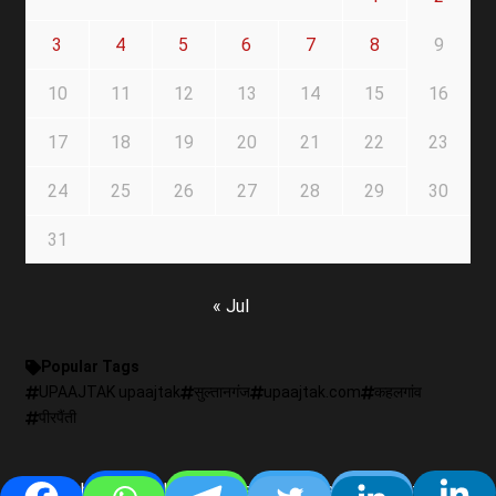
3
4
5
6
7
8
9
10
11
12
13
14
15
16
17
18
19
20
21
22
23
24
25
26
27
28
29
30
31
« Jul
Popular Tags
UPAAJTAK upaajtak
सुल्तानगंज
upaajtak.com
कहलगांव
पीरपैंती
Copyright © All rights reserved.
|
Newsever
by AF themes.