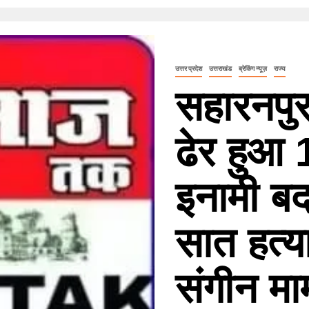
उत्तर प्रदेश
उत्तराखंड
ब्रेकिंग न्यूज़
राज्य
सहारनपु
ढेर हुआ
इनामी बद
सात हत्
संगीन माम