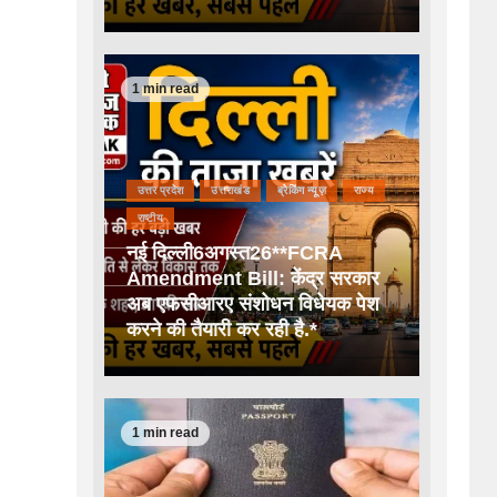
1 min read
उत्तर प्रदेश
उत्तराखंड
ब्रेकिंग न्यूज़
राज्य
राष्टीय
नई दिल्ली6अगस्त26**FCRA
Amendment Bill: केंद्र सरकार
अब एफसीआरए संशोधन विधेयक पेश
करने की तैयारी कर रही है.*
1 min read