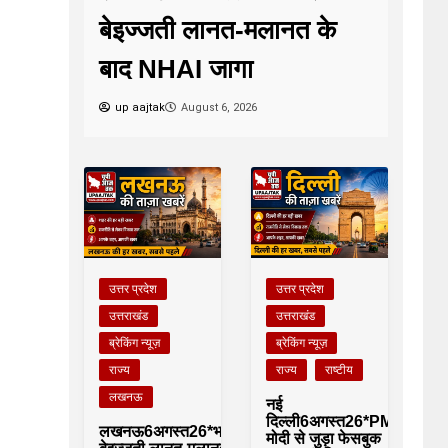
बेइज्जती लानत-मलानत के
बाद NHAI जागा
up aajtak
August 6, 2026
उत्तर प्रदेश
उत्तर प्रदेश
उत्तराखंड
उत्तराखंड
ब्रेकिंग न्यूज़
ब्रेकिंग न्यूज़
राज्य
राज्य
राष्टीय
लखनऊ
नई
दिल्ली6अगस्त26*PM
लखनऊ6अगस्त26*भारी
मोदी से जुड़ा फेसबुक