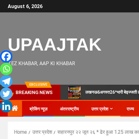
August 6, 2026
UPAAJTAK
TEZ KHABAR, AAP KI KHABAR
EXCLUSIVE
लखनऊ6अगस्त26*भारी बेइज्जती ल
BREAKING NEWS
ब्रेकिंग न्यूज़
अंतरराष्ट्रीय
उत्तर प्रदेश
राज्य
Home
उत्तर प्रदेश
सहारनपुर २२ जून २६ * ढेर हुआ 1.25 लाख का इ