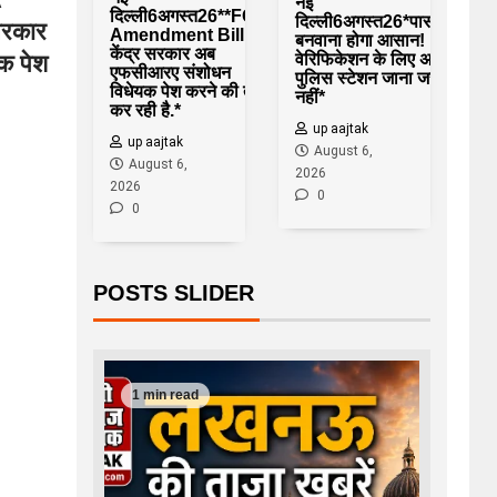
नई
दिल्ली6अगस्त26**FCRA
दिल्ली6अगस्त26*पासपोर्ट
सरकार
Amendment Bill:
बनवाना होगा आसान!
केंद्र सरकार अब
क पेश
वेरिफिकेशन के लिए अब
एफसीआरए संशोधन
पुलिस स्टेशन जाना जरूरी
विधेयक पेश करने की तैयारी
नहीं*
कर रही है.*
up aajtak
up aajtak
August 6,
August 6,
2026
2026
0
0
POSTS SLIDER
1 min read