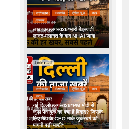
उत्तर प्रदेश
उत्तराखंड
ब्रेकिंग न्यूज़
राज्य
लखनऊ
लखनऊ6अगस्त26*भारी बेइज्जती
लानत-मलानत के बाद NHAI जागा
1 min read
उत्तर प्रदेश
उत्तराखंड
ब्रेकिंग न्यूज़
राज्य
राष्टीय
नई दिल्ली6अगस्त26*PM मोदी से
जुड़ा फेसबुक का क्या है विवाद? जिसके
लिए मेटा के CEO मार्क जुकरबर्ग को
मांगनी पड़ी माफी*