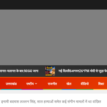
ानत-मलानत के बाद NHAI जागा
नई दिल्ली6अगस्त26*PM मोदी से जुड़ा फेसब
उत्तराखंड
राष्टीय
राजनीत
खेल
वीडियो
शिक्षा
नामी बदमाश लल्लन सिंह, सात हत्याओं समेत कई संगीन मामलों में था वांछित