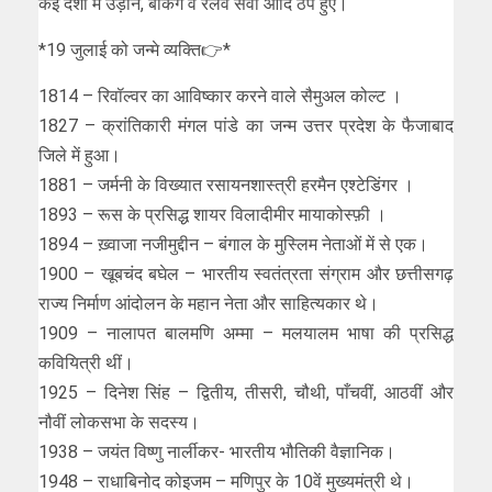
कई देशों में उड़ानें, बैंकिंग व रेलवे सेवा आदि ठप हुए।
*19 जुलाई को जन्मे व्यक्ति👉*
1814 – रिवॉल्‍वर का आविष्‍कार करने वाले सैमुअल कोल्‍ट ।
1827 – क्रांतिकारी मंगल पांडे का जन्म उत्तर प्रदेश के फैजाबाद
जिले में हुआ।
1881 – जर्मनी के विख्यात रसायनशास्त्री हरमैन एश्टेडिंगर ।
1893 – रूस के प्रसिद्ध शायर विलादीमीर मायाकोस्फ़ी ।
1894 – ख़्वाजा नजीमुद्दीन – बंगाल के मुस्लिम नेताओं में से एक।
1900 – खूबचंद बघेल – भारतीय स्वतंत्रता संग्राम और छत्तीसगढ़
राज्य निर्माण आंदोलन के महान नेता और साहित्यकार थे।
1909 – नालापत बालमणि अम्मा – मलयालम भाषा की प्रसिद्ध
कवियित्री थीं।
1925 – दिनेश सिंह – द्वितीय, तीसरी, चौथी, पाँचवीं, आठवीं और
नौवीं लोकसभा के सदस्य।
1938 – जयंत विष्णु नार्लीकर- भारतीय भौतिकी वैज्ञानिक।
1948 – राधाबिनोद कोइजम – मणिपुर के 10वें मुख्यमंत्री थे।