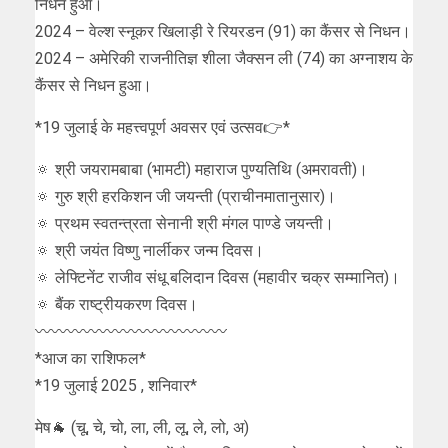
निधन हुआ।
2024 – वेल्श स्नूकर खिलाड़ी रे रियरडन (91) का कैंसर से निधन।
2024 – अमेरिकी राजनीतिज्ञ शीला जैक्सन ली (74) का अग्नाशय के
कैंसर से निधन हुआ।
*19 जुलाई के महत्त्वपूर्ण अवसर एवं उत्सव👉*
🔅 श्री जयरामबाबा (भामटी) महाराज पुण्यतिथि (अमरावती)।
🔅 गुरु श्री हरकिशन जी जयन्ती (प्राचीनमातानुसार)।
🔅 प्रथम स्वतन्त्रता सेनानी श्री मंगल पाण्डे जयन्ती।
🔅 श्री जयंत विष्‍णु नार्लीकर जन्म दिवस।
🔅 लेफ्टिनेंट राजीव संधू बलिदान दिवस (महावीर चक्र सम्मानित)।
🔅 बैंक राष्ट्रीयकरण दिवस।
〰〰〰〰〰〰〰〰〰〰〰〰
*आज का राशिफल*
*19 जुलाई 2025 , शनिवार*
मेष🐐 (चू, चे, चो, ला, ली, लू, ले, लो, अ)