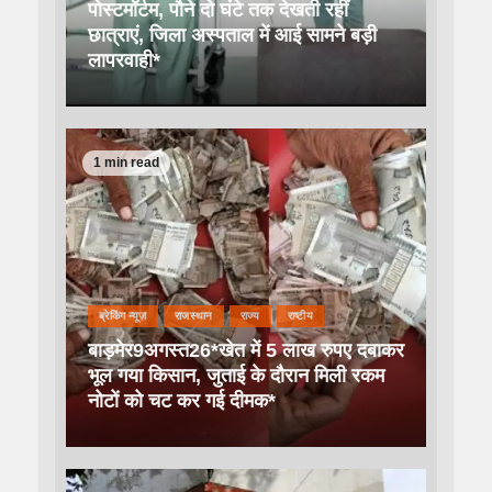
पोस्टमॉर्टम, पौने दो घंटे तक देखती रहीं
छात्राएं, जिला अस्पताल में आई सामने बड़ी
लापरवाही*
1 min read
ब्रेकिंग न्यूज़
राजस्थान
राज्य
राष्टीय
बाड़मेर9अगस्त26*खेत में 5 लाख रुपए दबाकर
भूल गया किसान, जुताई के दौरान मिली रकम
नोटों को चट कर गई दीमक*