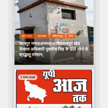
उत्तर प्रदेश
उत्तराखंड
ब्रेकिंग न्यूज़
राज्य
कानपुर नगर9अगस्त26*शिवराजपुर खंड
विकास अधिकारी युशवीस सिंह के ढीले रवैये से
श्रद्धालु परेशान,
1 min read