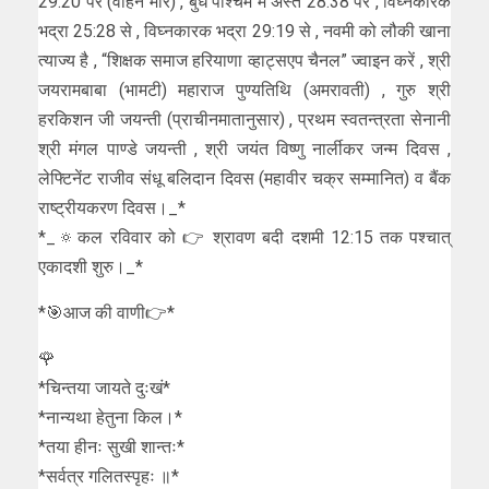
29:20 पर (वाहन मोर) , बुध पश्चिम में अस्त 28:38 पर , विघ्नकारक
भद्रा 25:28 से , विघ्नकारक भद्रा 29:19 से , नवमी को लौकी खाना
त्याज्य है , “शिक्षक समाज हरियाणा व्हाट्सएप चैनल” ज्वाइन करें , श्री
जयरामबाबा (भामटी) महाराज पुण्यतिथि (अमरावती) , गुरु श्री
हरकिशन जी जयन्ती (प्राचीनमातानुसार) , प्रथम स्वतन्त्रता सेनानी
श्री मंगल पाण्डे जयन्ती , श्री जयंत विष्‍णु नार्लीकर जन्म दिवस ,
लेफ्टिनेंट राजीव संधू बलिदान दिवस (महावीर चक्र सम्मानित) व बैंक
राष्ट्रीयकरण दिवस।_*
*_🔅कल रविवार को 👉 श्रावण बदी दशमी 12:15 तक पश्चात्
एकादशी शुरु।_*
*🎯आज की वाणी👉*
🌹
*चिन्तया जायते दुःखं*
*नान्यथा हेतुना किल।*
*तया हीनः सुखी शान्तः*
*सर्वत्र गलितस्पृहः ॥*