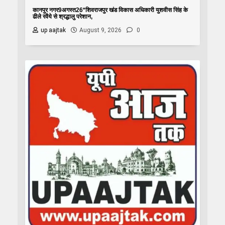
कानपुर नगर9अगस्त26*शिवराजपुर खंड विकास अधिकारी युशवीस सिंह के
ढीले रवैये से श्रद्धालु परेशान,
up aajtak
August 9, 2026
0