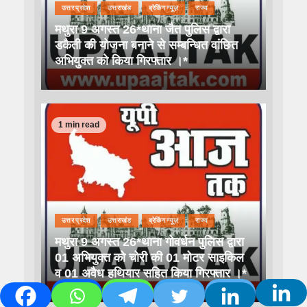
उत्तर प्रदेश
उत्तराखंड
ब्रेकिंग न्यूज़
राज्य
मथुरा 9 अगस्त 26*थाना जैत पुलिस द्वारा
डकैती की योजना बनाने से सम्बन्धित वांछित
अभियुक्त को किया गिरफ्तार ।*
1 min read
उत्तर प्रदेश
उत्तराखंड
ब्रेकिंग न्यूज़
राज्य
मथुरा 9 अगस्त 26*थाना गोवर्धन पुलिस द्वारा
01 अभियुक्त को चोरी की 01 मोटर साइकिल
व 01 अवैध हथियार सहित किया गिरफ्तार ।*