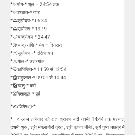
*✨योग-* शूल – 24:54 तक
*✨पश्चात्-* गण्ड
*🌅सूर्योदय-* 05:34
*🌄सूर्यास्त-* 19:19
*🌙चन्द्रोदय-* 24:47
*🌛चन्द्रराशि-* मेष – दिनरात
*🌞सूर्यायण -* दक्षिणायन
*🌞गोल-* उत्तरगोल
*💡अभिजित-* 11:59 से 12:54
*🤖राहुकाल-* 09:01 से 10:44
*🎑ऋतु-* वर्षा
*⏳दिशाशूल-* पूर्व
*✍विशेष👉*
*_🔅आज शनिवार को 👉 श्रावण बदी नवमी 14:44 तक पश्चात्
दशमी शुरु , श्री मंगलागौरी व्रत , श्री कृष्णा नौमी , सूर्य पुष्य नक्षत्र में