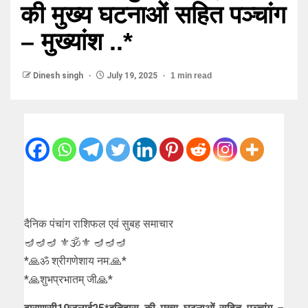
की मुख्य घटनाओं सहित पञ्चांग
– मुख्यांश ..*
Dinesh singh
July 19, 2025
1 min read
दैनिक पंचांग राशिफल एवं सुबह समाचार
🪔🪔🪔 ⚜🕉⚜ 🪔🪔🪔
*🙏ॐ श्रीगणेशाय नम:🙏*
*🙏शुभप्रभातम् जी🙏*