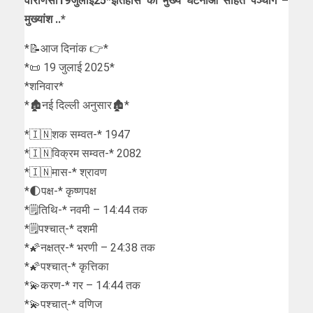
वाराणसी19जुलाई25*इतिहास की मुख्य घटनाओं सहित पञ्चांग –
मुख्यांश ..*
*📝आज दिनांक 👉*
*📜 19 जुलाई 2025*
*शनिवार*
*🏚नई दिल्ली अनुसार🏚*
*🇮🇳शक सम्वत-* 1947
*🇮🇳विक्रम सम्वत-* 2082
*🇮🇳मास-* श्रावण
*🌓पक्ष-* कृष्णपक्ष
*🗒तिथि-* नवमी – 14:44 तक
*🗒पश्चात्-* दशमी
*🌠नक्षत्र-* भरणी – 24:38 तक
*🌠पश्चात्-* कृत्तिका
*💫करण-* गर – 14:44 तक
*💫पश्चात्-* वणिज