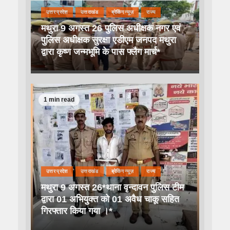
उत्तर प्रदेश
उत्तराखंड
ब्रेकिंग न्यूज़
राज्य
मथुरा 9 अगस्त 26 पुलिस अधीक्षक नगर एवं
पुलिस अधीक्षक सुरक्षा एडीएम जनपद मथुरा
द्वारा कृष्ण जन्मभूमि के पास फ्लैग मार्च*
1 min read
उत्तर प्रदेश
उत्तराखंड
ब्रेकिंग न्यूज़
राज्य
मथुरा 9 अगस्त 26*थाना वृन्दावन पुलिस टीम
द्वारा 01 अभियुक्त को 01 अवैध चाकू सहित
गिरफ्तार किया गया ।*