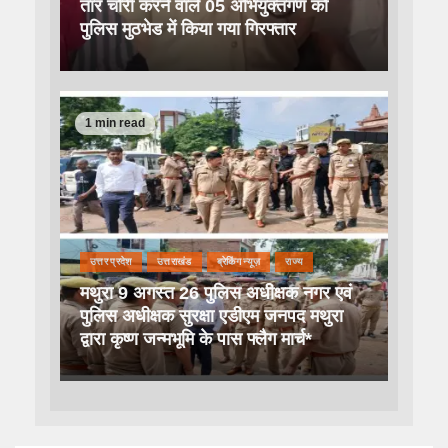
तार चोरी करने वाले 05 अभियुक्तगण को
पुलिस मुठभेड में किया गया गिरफ्तार
1 min read
उत्तर प्रदेश
उत्तराखंड
ब्रेकिंग न्यूज़
राज्य
मथुरा 9 अगस्त 26 पुलिस अधीक्षक नगर एवं
पुलिस अधीक्षक सुरक्षा एडीएम जनपद मथुरा
द्वारा कृष्ण जन्मभूमि के पास फ्लैग मार्च*