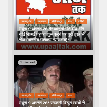
उत्तर प्रदेश
उत्तराखंड
ब्रेकिंग न्यूज़
राज्य
वीडियो
मथुरा 9 अगस्त 26 गैर कानूनी गतिविधि और
कोई भी नई परंपरा शुरू करने पर पूरी तरह से
रोक (माननीय उच्चतम न्यायालय)*
1 min read
उत्तर प्रदेश
उत्तराखंड
ब्रेकिंग न्यूज़
राज्य
मथुरा 9 अगस्त 26* सरकारी विद्युत खम्भों से