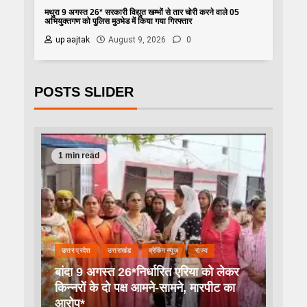
मथुरा 9 अगस्त 26* सरकारी विद्युत खम्भों से तार चोरी करने वाले 05
अभियुक्तगण को पुलिस मुठभेड में किया गया गिरफ्तार
up aajtak
August 9, 2026
0
POSTS SLIDER
1 min read
उत्तर प्रदेश
उत्तराखंड
ब्रेकिंग न्यूज़
राज्य
बांदा 9 अगस्त 26*निर्धारित एरिया को लेकर
किन्नरों के दो पक्ष आमने-सामने, मारपीट का
आरोप*