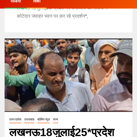
वीडियो
शिक्षा
लखनऊ18जुलाई25*प्रदेश भर से हजारों की संख्या में
कोटेदार जवाहर भवन पर कर रहे प्रदर्शन*,
उत्तर प्रदेश
उत्तराखंड
ब्रेकिंग न्यूज़
राज्य
लखनऊ18जुलाई25*प्रदेश