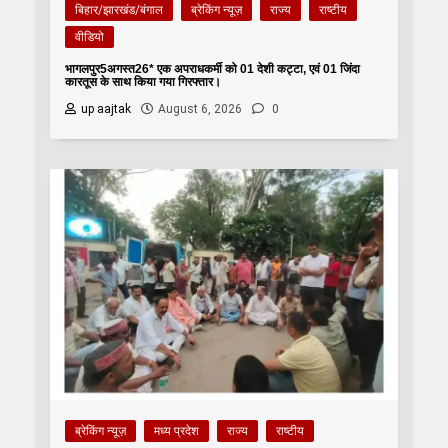
बिहार/झारखंड/बंगाल
ब्रेकिंग न्यूज़
राज्य
राष्टीय
वीडियो
भागलपुर5अगस्त26* एक अपराधकर्मी को 01 देशी कट्टा, एवं 01 जिंदा
कारतूस के साथ किया गया गिरफ्तार।
up aajtak
August 6, 2026
0
ब्रेकिंग न्यूज़
मध्य प्रदेश
राज्य
राष्टीय