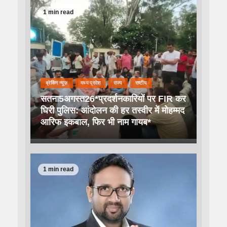
1 min read
ब्रेकिंग न्यूज़
मध्य प्रदेश
राज्य
राष्टीय
सतना5अगस्त26*प्रदर्शनकारियों पर FIR कर
घिरी पुलिस: आंदोलन की हर तस्वीर में मोहम्मद
आरिफ इकबाल, फिर भी नाम गायब*
1 min read