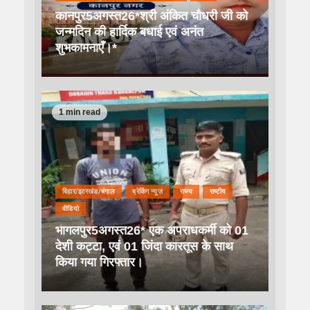
कानपुर5अगस्त26*श्री अंकित चौधरी जी को
जन्मदिन की हार्दिक बधाई एवं अनंत
शुभकामनाएँ।*
1 min read
बिहार/झारखंड/बंगाल
ब्रेकिंग न्यूज़
राज्य
राष्टीय
वीडियो
भागलपुर5अगस्त26* एक अपराधकर्मी को 01
देशी कट्टा, एवं 01 जिंदा कारतूस के साथ
किया गया गिरफ्तार।