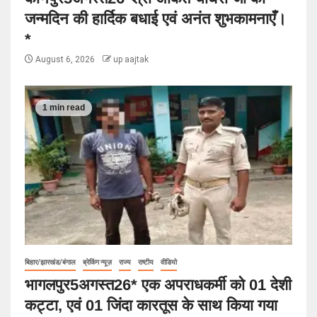
जन्मदिन की हार्दिक बधाई एवं अनंत शुभकामनाएँ।
*
August 6, 2026
up aajtak
1 min read
बिहार/झारखंड/बंगाल
ब्रेकिंग न्यूज़
राज्य
राष्टीय
वीडियो
भागलपुर5अगस्त26* एक अपराधकर्मी को 01 देशी
कट्टा, एवं 01 जिंदा कारतूस के साथ किया गया