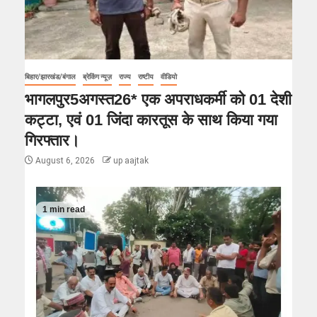
बिहार/झारखंड/बंगाल
ब्रेकिंग न्यूज़
राज्य
राष्टीय
वीडियो
भागलपुर5अगस्त26* एक अपराधकर्मी को 01 देशी
कट्टा, एवं 01 जिंदा कारतूस के साथ किया गया
गिरफ्तार।
August 6, 2026
up aajtak
1 min read