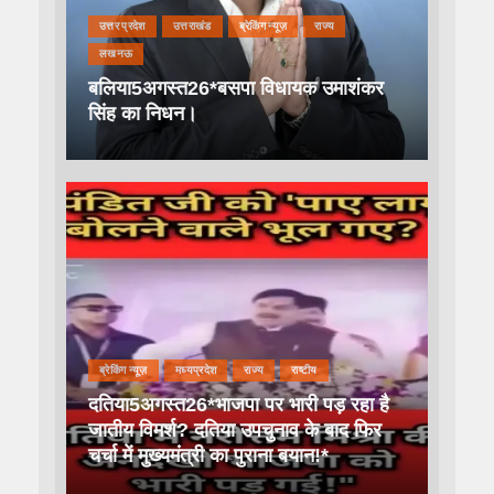
उत्तर प्रदेश
उत्तराखंड
ब्रेकिंग न्यूज़
राज्य
लखनऊ
बलिया5अगस्त26*बसपा विधायक उमाशंकर
सिंह का निधन।
ब्रेकिंग न्यूज़
मध्यप्रदेश
राज्य
राष्टीय
दतिया5अगस्त26*भाजपा पर भारी पड़ रहा है
जातीय विमर्श? दतिया उपचुनाव के बाद फिर
चर्चा में मुख्यमंत्री का पुराना बयान!*