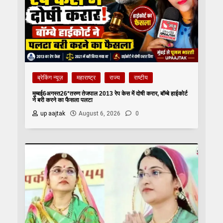
ब्रेकिंग न्यूज़
महाराष्ट्र
राज्य
राष्टीय
मुम्बई6अगस्त26*तरुण तेजपाल 2013 रेप केस में दोषी करार, बॉम्बे हाईकोर्ट
ने बरी करने का फैसला पलटा
up aajtak
August 6, 2026
0