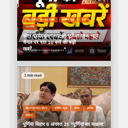
उत्तर प्रदेश
उत्तराखंड
ब्रेकिंग न्यूज़
राज्य
लखनऊ
उत्तर प्रदेश6अगस्त26* यूपीआजतक न्यूज
चैनल पर रात 10 बजे की बड़ी
खबरें……………….*
1 min read
बिहार/झारखंड/बंगाल
ब्रेकिंग न्यूज़
राज्य
राष्टीय
वीडियो
पूर्णिया बिहार 6 अगस्त 26 *पूर्णिया का मखाना