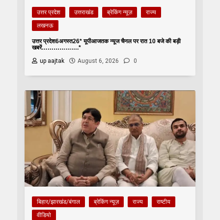
उत्तर प्रदेश
उत्तराखंड
ब्रेकिंग न्यूज़
राज्य
लखनऊ
उत्तर प्रदेश6अगस्त26* यूपीआजतक न्यूज चैनल पर रात 10 बजे की बड़ी
खबरें……………….*
up aajtak
August 6, 2026
0
बिहार/झारखंड/बंगाल
ब्रेकिंग न्यूज़
राज्य
राष्टीय
वीडियो