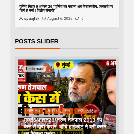
पूर्णिया बिहार 6 अगस्त 26 *पूर्णिया का मखाना अब विश्वस्तरीय, एमएसपी पर
जारी है चर्चा ! दिलीप संघाणी*
up aajtak
August 6, 2026
0
POSTS SLIDER
1 min read
ब्रेकिंग न्यूज़
महाराष्ट्र
राज्य
राष्टीय
मुम्बई6अगस्त26*तरुण तेजपाल 2013 रेप
केस में दोषी करार, बॉम्बे हाईकोर्ट ने बरी करने
का फैसला पलटा