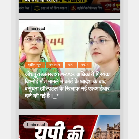
1 min read
ब्रेकिंग न्यूज़
राजस्थान
राज्य
राष्टीय
जोधपुर6अगस्त26*RAS अधिकारी प्रियंका
विश्नोई मौत मामले में कोर्ट के आदेश के बाद
वसुंधरा हॉस्पिटल के खिलाफ नई एफआईआर
दर्ज की गई है।_*
1 min read