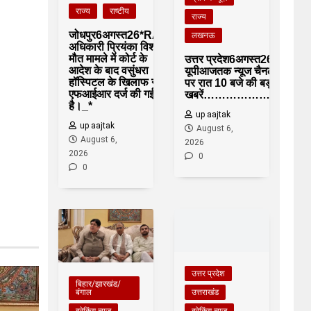
राज्य
राष्टीय
राज्य
जोधपुर6अगस्त26*RAS
लखनऊ
अधिकारी प्रियंका विश्नोई
मौत मामले में कोर्ट के
उत्तर प्रदेश6अगस्त26*
आदेश के बाद वसुंधरा
यूपीआजतक न्यूज चैनल
हॉस्पिटल के खिलाफ नई
पर रात 10 बजे की बड़ी
एफआईआर दर्ज की गई
खबरें……………….*
है।_*
up aajtak
up aajtak
August 6,
August 6,
2026
2026
0
0
उत्तर प्रदेश
बिहार/झारखंड/
उत्तराखंड
बंगाल
ब्रेकिंग न्यूज़