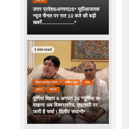
लखनऊ
उत्तर प्रदेश6अगस्त26* यूपीआजतक
न्यूज चैनल पर रात 10 बजे की बड़ी
खबरें……………….*
1 min read
बिहार/झारखंड/बंगाल
ब्रेकिंग न्यूज़
राज्य
राष्टीय
वीडियो
पूर्णिया बिहार 6 अगस्त 26 *पूर्णिया का
मखाना अब विश्वस्तरीय, एमएसपी पर
जारी है चर्चा ! दिलीप संघाणी*