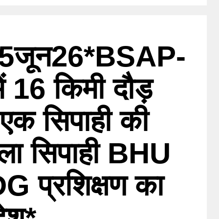
15जून26*BSAP-
ें 16 किमी दौड़
 एक सिपाही की
िला सिपाही BHU
, DG प्रशिक्षण का
ेश*