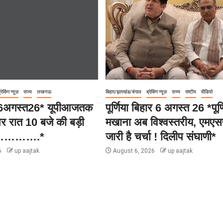
्रेकिंग न्यूज़
राज्य
लखनऊ
बिहार/झारखंड/बंगाल
ब्रेकिंग न्यूज़
राज्य
राष्टीय
वीडियो
ेश6अगस्त26* यूपीआजतक
पूर्णिया बिहार 6 अगस्त 26 *पूर्
पर रात 10 बजे की बड़ी
मखाना अब विश्वस्तरीय, एमएस
…………….*
जारी है चर्चा ! दिलीप संघाणी*
6
up aajtak
August 6, 2026
up aajtak