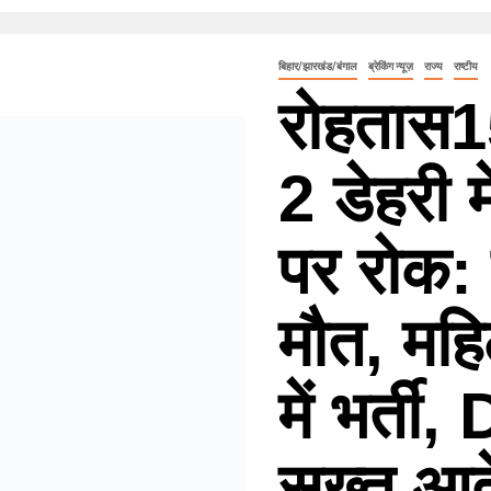
बिहार/झारखंड/बंगाल
ब्रेकिंग न्यूज़
राज्य
राष्टीय
रोहतास
2 डेहरी म
पर रोक:
मौत, मह
में भर्ती
सख्त आद