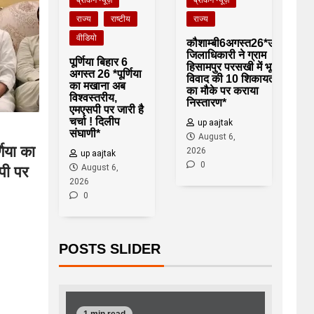
ब्रेकिंग न्यूज़
राज्य
राज्य
राष्टीय
वीडियो
कौशाम्बी6अगस्त26*उप
जिलाधिकारी ने ग्राम
पूर्णिया बिहार 6
हिसामपुर परसखी में भूमि
अगस्त 26 *पूर्णिया
विवाद की 10 शिकायतों
का मखाना अब
का मौके पर कराया
विश्वस्तरीय,
निस्तारण*
एमएसपी पर जारी है
चर्चा ! दिलीप
up aajtak
संघाणी*
August 6,
णिया का
2026
up aajtak
0
August 6,
पी पर
2026
0
POSTS SLIDER
1 min read