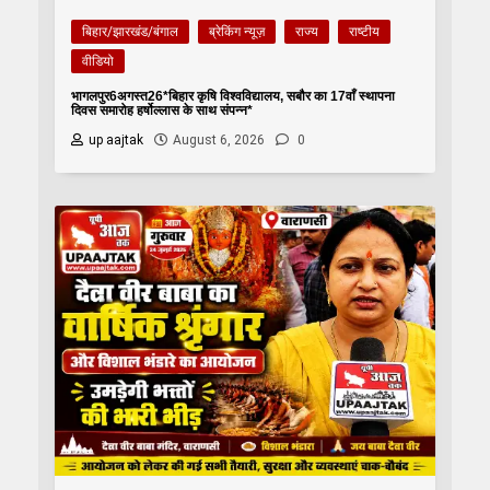
बिहार/झारखंड/बंगाल
ब्रेकिंग न्यूज़
राज्य
राष्टीय
वीडियो
भागलपुर6अगस्त26*बिहार कृषि विश्वविद्यालय, सबौर का 17वाँ स्थापना
दिवस समारोह हर्षोल्लास के साथ संपन्न*
up aajtak
August 6, 2026
0