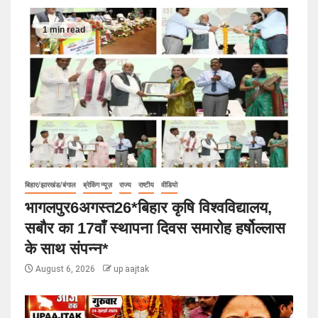
1 min read
बिहार/झारखंड/बंगाल
ब्रेकिंग न्यूज़
राज्य
राष्टीय
वीडियो
भागलपुर6अगस्त26*बिहार कृषि विश्वविद्यालय,
सबौर का 17वाँ स्थापना दिवस समारोह हर्षोल्लास
के साथ संपन्न*
August 6, 2026
up aajtak