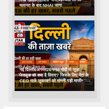
मलानत के बाद NHAI जागा
1 min read
उत्तर प्रदेश
उत्तराखंड
ब्रेकिंग न्यूज़
राज्य
राष्टीय
नई दिल्ली6अगस्त26*PM मोदी से जुड़ा
फेसबुक का क्या है विवाद? जिसके लिए मेटा के
CEO मार्क जुकरबर्ग को मांगनी पड़ी माफी*