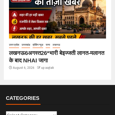
उत्तर प्रदेश
उत्तराखंड
ब्रेकिंग न्यूज़
राज्य
लखनऊ
लखनऊ6अगस्त26*भारी बेइज्जती लानत-मलानत
के बाद NHAI जागा
August 6, 2026
up aajtak
CATEGORIES