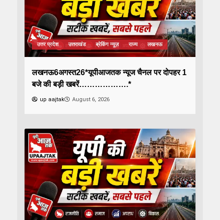
उत्तर प्रदेश
उत्तराखंड
ब्रेकिंग न्यूज़
राज्य
लखनऊ
लखनऊ6अगस्त26*यूपीआजतक न्यूज चैनल पर दोपहर 1
बजे की बड़ी खबरें……………….*
up aajtak
August 6, 2026