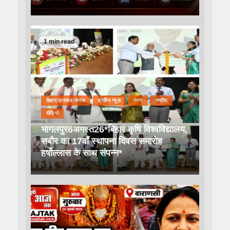
1 min read
बिहार/झारखंड/बंगाल
ब्रेकिंग न्यूज़
राज्य
राष्टीय
वीडियो
भागलपुर6अगस्त26*बिहार कृषि विश्वविद्यालय,
सबौर का 17वाँ स्थापना दिवस समारोह
हर्षोल्लास के साथ संपन्न*