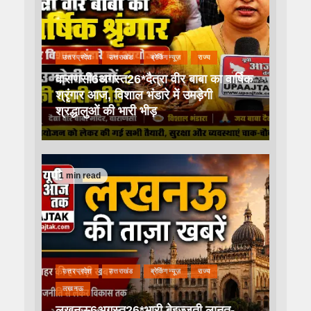
उत्तर प्रदेश
उत्तराखंड
ब्रेकिंग न्यूज़
राज्य
वाराणसी6अगस्त26*दैत्रा वीर बाबा का वार्षिक
श्रृंगार आज, विशाल भंडारे में उमड़ेगी
श्रद्धालुओं की भारी भीड़
1 min read
उत्तर प्रदेश
उत्तराखंड
ब्रेकिंग न्यूज़
राज्य
लखनऊ
लखनऊ6अगस्त26*भारी बेइज्जती लानत-