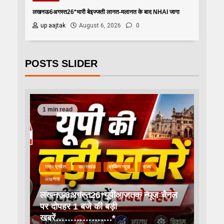
लखनऊ6अगस्त26*भारी बेइज्जती लानत-मलानत के बाद NHAI जागा
up aajtak
August 6, 2026
0
POSTS SLIDER
1 min read
उत्तर प्रदेश
उत्तराखंड
ब्रेकिंग न्यूज़
राज्य
लखनऊ
लखनऊ6अगस्त26*यूपीआजतक न्यूज चैनल
पर दोपहर 1 बजे की बड़ी
खबरें……………….*