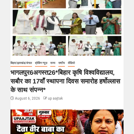
बिहार/झारखंड/बंगाल
ब्रेकिंग न्यूज़
राज्य
राष्टीय
वीडियो
भागलपुर6अगस्त26*बिहार कृषि विश्वविद्यालय,
सबौर का 17वाँ स्थापना दिवस समारोह हर्षोल्लास
के साथ संपन्न*
August 6, 2026
up aajtak