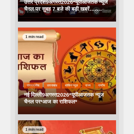
उत्तर प्रदेश9अगस्त2026*यूपीआजतक न्यूज
चैनल पर सुबह 7 बजे की बड़ी खबरें…….
1 min read
उत्तर प्रदेश
उत्तराखंड
ब्रेकिंग न्यूज़
राज्य
राष्टीय
नई दिल्ली9अगस्त2026*यूपीआजतक न्यूज
चैनल पर*आज का राशिफल*
1 min read