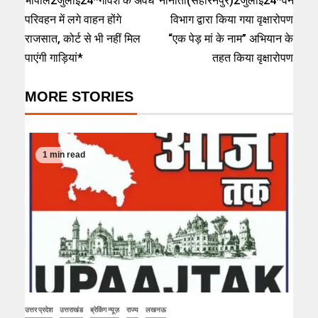
भोपाल2जुलाई24*गोवंश के अवैध
नानौता(सहारनपुर)2जुलाई24*वन
परिवहन में लगे वाहन होंगे
विभाग द्वारा किया गया वृक्षारोपण
राजसात, कोर्ट से भी नहीं मिल
“एक पेड़ मां के नाम” अभियान के
पाएंगी गाड़ियां*
तहत किया वृक्षारोपण
MORE STORIES
1 min read
उत्तर प्रदेश
उत्तराखंड
ब्रेकिंग न्यूज़
राज्य
लखनऊ