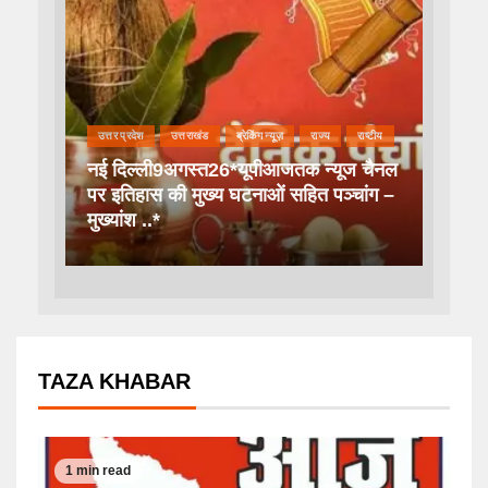
उत्तर प्रदेश
उत्तराखंड
ब्रेकिंग न्यूज़
राज्य
राष्टीय
नई दिल्ली9अगस्त26*यूपीआजतक न्यूज चैनल
पर इतिहास की मुख्य घटनाओं सहित पञ्चांग –
मुख्यांश ..*
TAZA KHABAR
1 min read