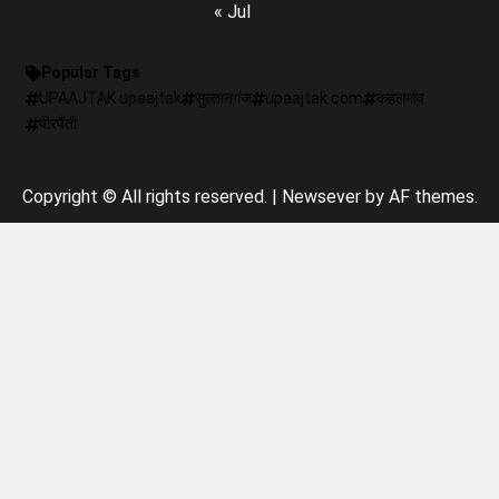
« Jul
Popular Tags
UPAAJTAK upaajtak
सुल्तानगंज
upaajtak.com
कहलगांव
पीरपैंती
Copyright © All rights reserved.
|
Newsever
by AF themes.