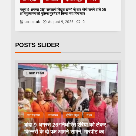
उत्तर प्रदेश
उत्तराखंड
ब्रेकिंग न्यूज़
राज्य
मथुरा 9 अगस्त 26* सरकारी विद्युत खम्भों से तार चोरी करने वाले 05
अभियुक्तगण को पुलिस मुठभेड में किया गया गिरफ्तार
up aajtak
August 9, 2026
0
POSTS SLIDER
1 min read
उत्तर प्रदेश
उत्तराखंड
ब्रेकिंग न्यूज़
राज्य
बांदा 9 अगस्त 26*निर्धारित एरिया को लेकर
किन्नरों के दो पक्ष आमने-सामने, मारपीट का