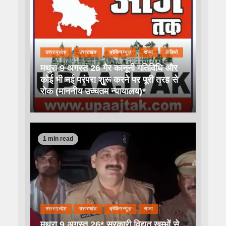
उत्तर प्रदेश
उत्तराखंड
ब्रेकिंग न्यूज़
राज्य
वीडियो
मथुरा 9 अगस्त 26 गैर कानूनी गतिविधि और
कोई भी नई परंपरा शुरू करने पर पूरी तरह से
रोक (माननीय उच्चतम न्यायालय)*
1 min read
उत्तर प्रदेश
उत्तराखंड
ब्रेकिंग न्यूज़
राज्य
मथुरा 9 अगस्त 26* सरकारी विद्युत खम्भों से