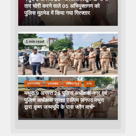
तार चोरी करने वाले 05 अभियुक्तगण को
पुलिस मुठभेड में किया गया गिरफ्तार
1 min read
उत्तर प्रदेश
उत्तराखंड
ब्रेकिंग न्यूज़
राज्य
मथुरा 9 अगस्त 26 पुलिस अधीक्षक नगर एवं
पुलिस अधीक्षक सुरक्षा एडीएम जनपद मथुरा
द्वारा कृष्ण जन्मभूमि के पास फ्लैग मार्च*