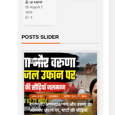
up aajtak
August 7,
2026
0
POSTS SLIDER
1 min read
उत्तर प्रदेश
उत्तराखंड
ब्रेकिंग न्यूज़
राज्य
वाराणसी7अगस्त26*गंगा और वरुणा का
जलस्तर उफान पर, घाटों की सीढ़ियां