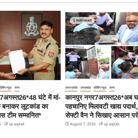
1 min read
्रेकिंग न्यूज़
राज्य
उत्तर प्रदेश
उत्तराखंड
ब्रेकिंग न्यूज़
राज्य
अगस्त26*48 घंटे में मां-
कानपुर नगर7अगस्त26*अब घर
क बनाकर लूटकांड का
पहचानिए मिलावटी खाद्य पदार्थ
िस टीम सम्मानित*
सेफ्टी वैन ने सिखाए आसान परी
6
up aajtak
August 7, 2026
up aajtak