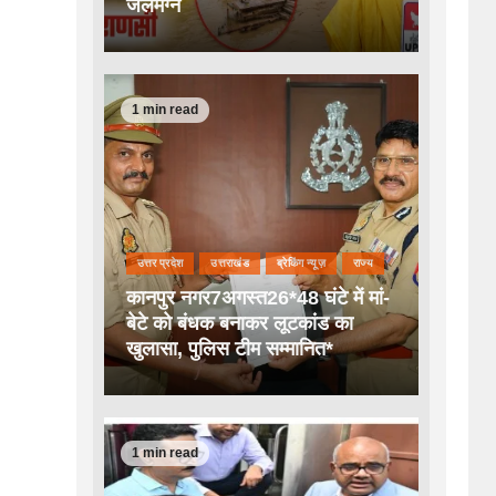
जलमग्न
1 min read
उत्तर प्रदेश
उत्तराखंड
ब्रेकिंग न्यूज़
राज्य
कानपुर नगर7अगस्त26*48 घंटे में मां-
बेटे को बंधक बनाकर लूटकांड का
खुलासा, पुलिस टीम सम्मानित*
1 min read