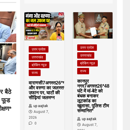
उत्तर प्रदेश
उत्तर प्रदेश
उत्तराखंड
उत्तराखंड
ब्रेकिंग न्यूज़
ब्रेकिंग न्यूज़
राज्य
राज्य
कानपुर
वाराणसी7अगस्त26*गंगा
नगर7अगस्त26*48
और वरुणा का जलस्तर
 बैठे
घंटे में मां-बेटे को
उफान पर, घाटों की
बंधक बनाकर
सीढ़ियां जलमग्न
, फूड
लूटकांड का
खुलासा, पुलिस टीम
up aajtak
क्षण*
सम्मानित*
August 7,
2026
up aajtak
0
August 7,