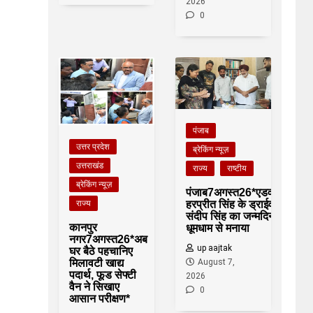
2026
0
पंजाब
उत्तर प्रदेश
ब्रेकिंग न्यूज़
उत्तराखंड
राज्य
राष्टीय
ब्रेकिंग न्यूज़
पंजाब7अगस्त26*एडवोकेट
राज्य
हरप्रीत सिंह के ड्राईवर
संदीप सिंह का जन्मदिन
कानपुर
धूमधाम से मनाया
नगर7अगस्त26*अब
up aajtak
घर बैठे पहचानिए
मिलावटी खाद्य
August 7,
पदार्थ, फूड सेफ्टी
2026
वैन ने सिखाए
0
आसान परीक्षण*