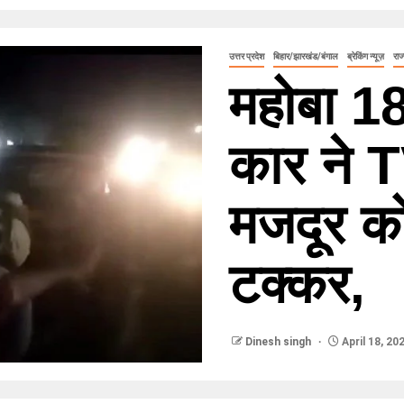
उत्तर प्रदेश
बिहार/झारखंड/बंगाल
ब्रेकिंग न्यूज़
राज
महोबा 18
कार ने 
मजदूर को
टक्कर,
Dinesh singh
April 18, 20