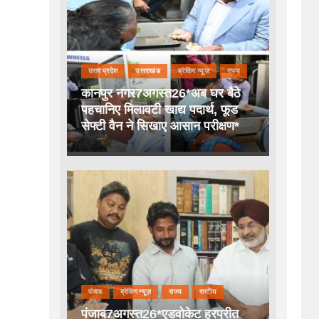
उत्तर प्रदेश
उत्तराखंड
ब्रेकिंग न्यूज़
राज्य
कानपुर नगर7अगस्त26*अब घर बैठे
पहचानिए मिलावटी खाद्य पदार्थ, फूड
सेफ्टी वैन ने सिखाए आसान परीक्षण*
पंजाब
ब्रेकिंग न्यूज़
राज्य
राष्टीय
पंजाब7अगस्त26*एडवोकेट हरप्रीत