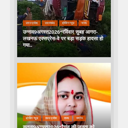
उत्तर प्रदेश
उत्तराखंड
ब्रेकिंग न्यूज़
राज्य
उन्नाव9अगस्त2026*रविवार सुबह आगरा-
लखनऊ एक्सप्रेस-वे पर बड़ा सड़क हादसा हो
गया..
ब्रेकिंग न्यूज़
मध्य प्रदेश
राज्य
राष्टीय
सतना9अगस्त2026*रैगांव की जनता को