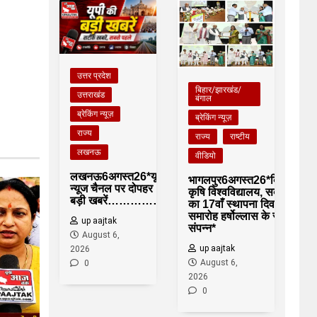
उत्तर प्रदेश
बिहार/झारखंड/
उत्तराखंड
बंगाल
ब्रेकिंग न्यूज़
ब्रेकिंग न्यूज़
राज्य
राज्य
राष्टीय
लखनऊ
वीडियो
लखनऊ6अगस्त26*यूपीआजतक
भागलपुर6अगस्त26*बिहार
न्यूज चैनल पर दोपहर 1 बजे की
कृषि विश्वविद्यालय, सबौर
बड़ी खबरें……………….*
का 17वाँ स्थापना दिवस
समारोह हर्षोल्लास के साथ
up aajtak
संपन्न*
August 6,
up aajtak
2026
August 6,
0
2026
0