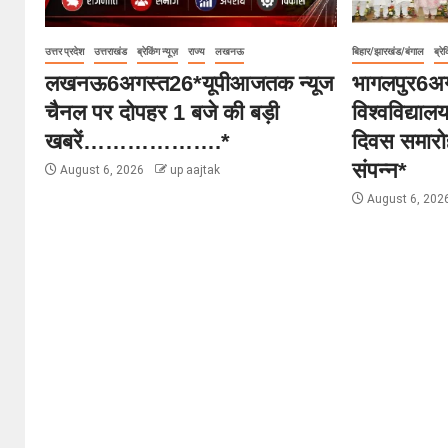
उत्तर प्रदेश
उत्तराखंड
ब्रेकिंग न्यूज़
राज्य
लखनऊ
बिहार/झारखंड/बंगाल
ब्रेक
लखनऊ6अगस्त26*यूपीआजतक न्यूज
भागलपुर6अग
चैनल पर दोपहर 1 बजे की बड़ी
विश्वविद्या
खबरें……………….*
दिवस समारोह
संपन्न*
August 6, 2026
up aajtak
August 6, 202