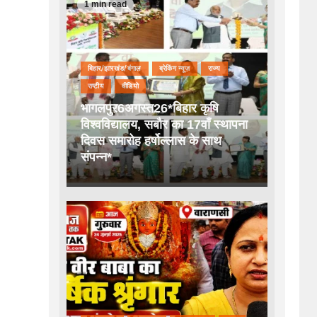
1 min read
बिहार/झारखंड/बंगाल
ब्रेकिंग न्यूज़
राज्य
राष्टीय
वीडियो
भागलपुर6अगस्त26*बिहार कृषि
विश्वविद्यालय, सबौर का 17वाँ स्थापना
दिवस समारोह हर्षोल्लास के साथ
संपन्न*