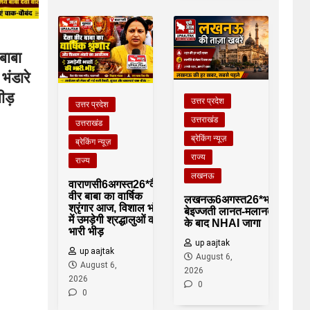
बाबा
भंडारे
ीड़
उत्तर प्रदेश
उत्तर प्रदेश
उत्तराखंड
उत्तराखंड
ब्रेकिंग न्यूज़
ब्रेकिंग न्यूज़
राज्य
राज्य
लखनऊ
वाराणसी6अगस्त26*दैत्रा
वीर बाबा का वार्षिक
लखनऊ6अगस्त26*भारी
श्रृंगार आज, विशाल भंडारे
बेइज्जती लानत-मलानत
में उमड़ेगी श्रद्धालुओं की
के बाद NHAI जागा
भारी भीड़
up aajtak
up aajtak
August 6,
August 6,
2026
2026
0
0