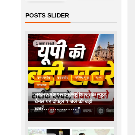
POSTS SLIDER
1 min read
उत्तर प्रदेश
उत्तराखंड
ब्रेकिंग न्यूज़
राज्य
लखनऊ
लखनऊ6अगस्त26*यूपीआजतक न्यूज
चैनल पर दोपहर 1 बजे की बड़ी
खबरें……………….*