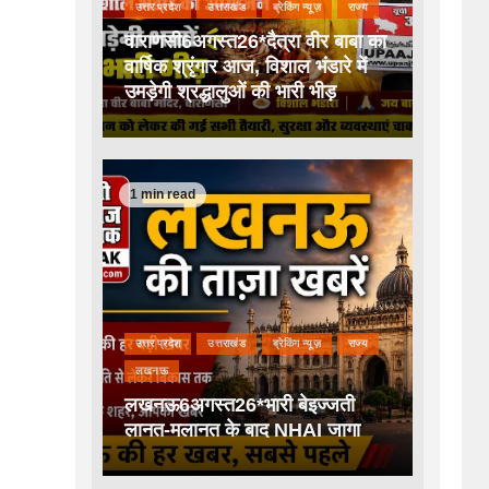
उत्तर प्रदेश
उत्तराखंड
ब्रेकिंग न्यूज़
राज्य
वाराणसी6अगस्त26*दैत्रा वीर बाबा का
वार्षिक श्रृंगार आज, विशाल भंडारे में
उमड़ेगी श्रद्धालुओं की भारी भीड़
1 min read
उत्तर प्रदेश
उत्तराखंड
ब्रेकिंग न्यूज़
राज्य
लखनऊ
लखनऊ6अगस्त26*भारी बेइज्जती
लानत-मलानत के बाद NHAI जागा