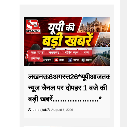
उत्तर प्रदेश
उत्तराखंड
ब्रेकिंग न्यूज़
राज्य
लखनऊ
लखनऊ6अगस्त26*यूपीआजतक
न्यूज चैनल पर दोपहर 1 बजे की
बड़ी खबरें……………….*
up aajtak
August 6, 2026