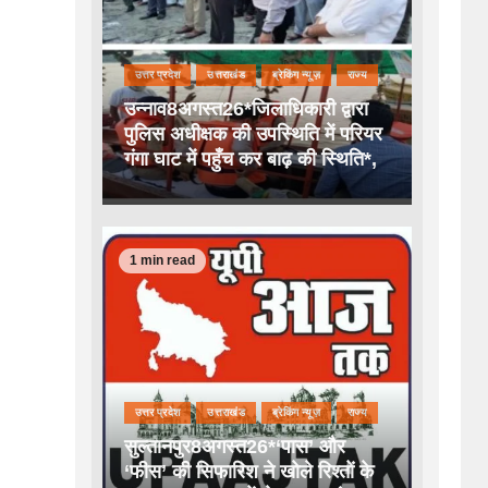
उत्तर प्रदेश
उत्तराखंड
ब्रेकिंग न्यूज़
राज्य
उन्नाव8अगस्त26*जिलाधिकारी द्वारा
पुलिस अधीक्षक की उपस्थिति में परियर
गंगा घाट में पहुँच कर बाढ़ की स्थिति*,
1 min read
उत्तर प्रदेश
उत्तराखंड
ब्रेकिंग न्यूज़
राज्य
सुल्तानपुर8अगस्त26*‘पास’ और
‘फीस’ की सिफारिश ने खोले रिश्तों के