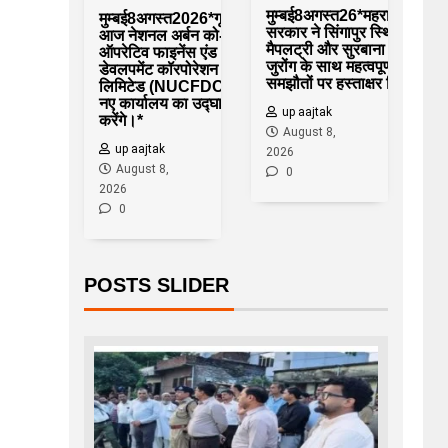
मुम्बई8अगस्त26*महराष्ट्र
मुम्बई8अगस्त2026*गृहमन्त्री
सरकार ने सिंगापुर स्थित
आज नेशनल अर्बन को-
मैपलट्री और सुरबाना
ऑपरेटिव फाइनेंस एंड
जुरोंग के साथ महत्वपूर्ण
डेवलपमेंट कॉरपोरेशन
समझौतों पर हस्ताक्षर किए
लिमिटेड (NUCFDC) के
नए कार्यालय का उद्घाटन
up aajtak
करेंगे।*
August 8,
up aajtak
2026
August 8,
0
2026
0
POSTS SLIDER