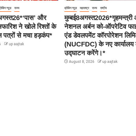
्रेकिंग न्यूज़
राज्य
ब्रेकिंग न्यूज़
महाराष्ट्र
राज्य
राष्टीय
8अगस्त26*‘पास’ और
मुम्बई8अगस्त2026*गृहमन्त्र
फारिश ने खोले रिश्तों के
नेशनल अर्बन को-ऑपरेटिव फाइ
पत्रों से मचा हड़कंप*
एंड डेवलपमेंट कॉरपोरेशन लिमि
(NUCFDC) के नए कार्यालय 
6
up aajtak
उद्घाटन करेंगे।*
August 8, 2026
up aajtak