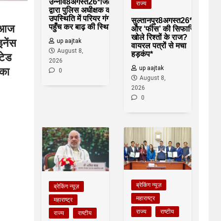
उन्नाव8अगस्त26*जिलाधिकारी
राज्य
द्वारा पुलिस अधीक्षक की
उपस्थिति में परियर गंगा घाट में
सुल्तानपुर8अगस्त26*‘पास’
पहुँच कर बाढ़ की स्थिति*,
ी आज
और ‘फीस’ की सिफारिश ने
खोले रिश्तों के राज?
नेंस
up aajtak
वायरल पत्रों से मचा
August 8,
हड़कंप*
टेड
2026
up aajtak
का
0
August 8,
2026
0
ब्रेकिंग न्यूज़
ब्रेकिंग न्यूज़
महाराष्ट्र
महाराष्ट्र
राज्य
राष्टीय
राज्य
राष्टीय