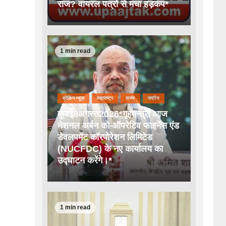
राज? वायरल पत्रों से मचा हड़कंप*
1 min read
ब्रेकिंग न्यूज़
महाराष्ट्र
राज्य
राष्टीय
मुम्बई8अगस्त2026*गृहमन्त्री आज
नेशनल अर्बन को-ऑपरेटिव फाइनेंस एंड
डेवलपमेंट कॉरपोरेशन लिमिटेड
(NUCFDC) के नए कार्यालय का
उद्घाटन करेंगे।*
1 min read