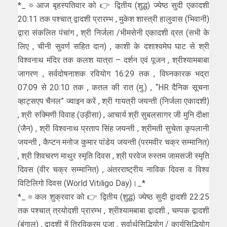
*_🔅आज बृहस्पतिवार को 👉 द्वितीय (शुद्ध) ज्येष्ठ सुदी एकादशी
20:11 तक पश्चात् द्वादशी प्रारम्भ , मुकेश शास्त्री हालुवास (भिवानी)
द्वारा संकलित पंचांग , श्री निर्जला /भीमसेनी एकादशी व्रत (सभी के
लिए , चीनी सुवर्ण सहित दान) , काशी के दशाश्वमेघ घाट से श्री
विश्वनाथ मंदिर तक कलश यात्रा – दर्शन एवं पूजन , श्रीश्यामबाबा
जागरण , सर्वदोषनाशक रवियोग 16:29 तक , विघ्नकारक भद्रा
07:09 से 20:10 तक , कतल की रात (मु.) , “HR दैनिक सूचना
व्हाट्सएप चैनल” ज्वाइन करें , श्री गायत्री जयन्ती (निर्जला एकादशी)
, श्री रुक्मिणी विवाह (उड़ीसा) , आचार्य श्री सुबलसागर जी मुनि दीक्षा
(जैन) , श्री विश्वनाथ प्रताप सिंह जयन्ती , श्रीमती सुचेता कृपलानी
जयन्ती , कैप्टन मनोज कुमार पांडेय जयन्ती (परमवीर चक्र सम्मानित)
, श्री शिवचरण माथुर स्मृति दिवस , श्री परवेज रुस्तम जामसजी स्मृति
दिवस (वीर चक्र सम्मानित) , अंतरराष्ट्रीय नाविक दिवस व विश्व
विटिलिगो दिवस (World Vitiligo Day)।_*
*_🔅कल शुक्रवार को 👉 द्वितीय (शुद्ध) ज्येष्ठ सुदी द्वादशी 22:25
तक पश्चात् त्रयोदशी प्रारम्भ , श्रीश्यामबाबा द्वादशी , चम्पक द्वादशी
(बंगाल) , द्वादशी में त्रिविक्रम पूजा , सर्वार्थसिद्धियोग / कार्यसिद्धियोग