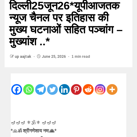
दिल्ली25जून26*यूपीआजतक
न्यूज चैनल पर इतिहास की
मुख्य घटनाओं सहित पञ्चांग –
मुख्यांश ..*
up aajtak
June 25, 2026
1 min read
🪔🪔🪔 ⚜🕉⚜ 🪔🪔🪔
*🙏
ॐ श्रीगणेशाय नम:🙏*