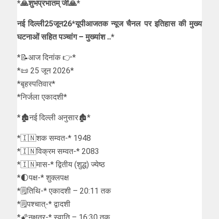
*🙏शुभप्रभातम् जी🙏*
नई दिल्ली25जून26*यूपीआजतक न्यूज चैनल पर इतिहास की मुख्य
घटनाओं सहित पञ्चांग – मुख्यांश ..*
*📝आज दिनांक 👉*
*📜 25 जून 2026*
*बृहस्पतिवार*
*निर्जला एकादशी*
*🏚नई दिल्ली अनुसार🏚*
*🇮🇳शक सम्वत-* 1948
*🇮🇳विक्रम सम्वत-* 2083
*🇮🇳मास-* द्वितीय (शुद्ध) ज्येष्ठ
*🌓पक्ष-* शुक्लपक्ष
*🗒तिथि-* एकादशी – 20:11 तक
*🗒पश्चात्-* द्वादशी
*🌠नक्षत्र-* स्वाति – 16:30 तक