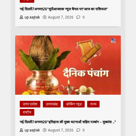
नई दिल्ली7अगस्त26*यूपीआजतक न्यूज चैनल पर*आज का राशिफल*
up aajtak
August 7, 2026
0
उत्तर प्रदेश
उत्तराखंड
ब्रेकिंग न्यूज़
राज्य
राष्टीय
नई दिल्ली7अगस्त26*इतिहास की मुख्य घटनाओं सहित पञ्चांग – मुख्यांश ..*
up aajtak
August 7, 2026
0