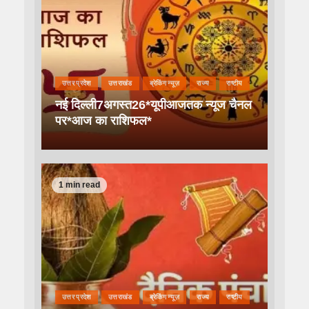
उत्तर प्रदेश
उत्तराखंड
ब्रेकिंग न्यूज़
राज्य
राष्टीय
नई दिल्ली7अगस्त26*यूपीआजतक न्यूज चैनल
पर*आज का राशिफल*
1 min read
उत्तर प्रदेश
उत्तराखंड
ब्रेकिंग न्यूज़
राज्य
राष्टीय