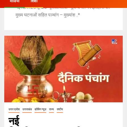
वीडियो
शिक्षा
नई दिल्ली25जून26*यूपीआजतक न्यूज चैनल पर इतिहास की
मुख्य घटनाओं सहित पञ्चांग – मुख्यांश ..*
उत्तर प्रदेश
उत्तराखंड
ब्रेकिंग न्यूज़
राज्य
राष्टीय
नई