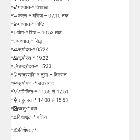
*🌠पश्चात्-* विशाखा
*💫करण-* वणिज – 07:10 तक
*💫पश्चात्-* विष्टि
*✨योग-* शिव – 10:53 तक
*✨पश्चात्-* सिद्ध
*🌅सूर्योदय-* 05:24
*🌄सूर्यास्त-* 19:22
*🌙चन्द्रोदय-* 15:33
*🌛चन्द्रराशि-* तुला – दिनरात
*🌞सूर्यायण -* उत्तरायण
*💡अभिजित-* 11:55 से 12:51
*🤖राहुकाल-* 14:08 से 15:53
*🎑ऋतु-* वर्षा
*⏳दिशाशूल-* दक्षिण
*✍विशेष👉*