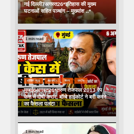
नई दिल्ली7अगस्त26*इतिहास की मुख्य
घटनाओं सहित पञ्चांग – मुख्यांश ..*
1 min read
ब्रेकिंग न्यूज़
महाराष्ट्र
राज्य
राष्टीय
मुम्बई6अगस्त26*तरुण तेजपाल 2013 रेप
केस में दोषी करार, बॉम्बे हाईकोर्ट ने बरी करने
का फैसला पलटा
1 min read