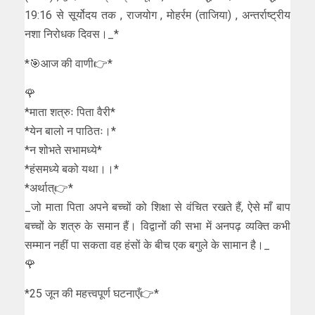
19:16 से सूर्योदय तक , राजयोग , मोहर्रम (ताजिया) , अन्तर्राष्ट्रीय
नशा निरोधक दिवस।_*
*🎯आज की वाणी👉*
🌹
*माता शत्रुः पिता वैरी*
*येन बालो न पाठितः।*
*न शोभते सभामध्ये*
*हंसमध्ये बको यथा।।*
*अर्थात्👉*
_जो माता पिता अपने बच्चों को शिक्षा से वंचित रखते हैं, ऐसे माँ बाप
बच्चों के शत्रु के समान हैं। विद्वानों की सभा में अनपढ़ व्यक्ति कभी
सम्मान नहीं पा सकता वह हंसों के बीच एक बगुले के सामान है।_
🌹
*25 जून की महत्त्वपूर्ण घटनाएँ👉*