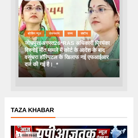
ब्रेकिंग न्यूज़
राजस्थान
राज्य
राष्टीय
जोधपुर6अगस्त26*RAS अधिकारी प्रियंका
विश्नोई मौत मामले में कोर्ट के आदेश के बाद
वसुंधरा हॉस्पिटल के खिलाफ नई एफआईआर
दर्ज की गई है।_*
TAZA KHABAR
1 min read