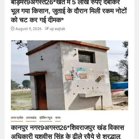
बाड़मेर9अगस्त26*खेत में 5 लाख रुपए दबाकर
भूल गया किसान, जुताई के दौरान मिली रकम नोटों
को चट कर गई दीमक*
August 9, 2026
up aajtak
उत्तर प्रदेश
उत्तराखंड
ब्रेकिंग न्यूज़
राज्य
कानपुर नगर9अगस्त26*शिवराजपुर खंड विकास
अधिकारी युशवीस सिंह के ढीले रवैये से श्रद्धालु