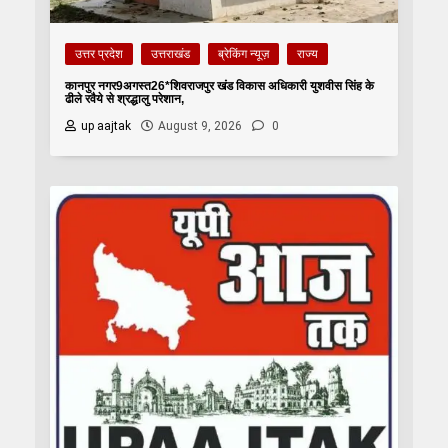
उत्तर प्रदेश
उत्तराखंड
ब्रेकिंग न्यूज़
राज्य
कानपुर नगर9अगस्त26*शिवराजपुर खंड विकास अधिकारी युशवीस सिंह के
ढीले रवैये से श्रद्धालु परेशान,
up aajtak
August 9, 2026
0