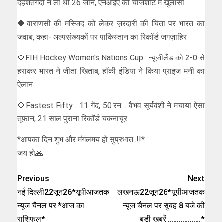
दहशतगर्दों ने ली थीं 26 जानें, एनआईए की चार्जशीट में खुलासा
🔶वाराणसी की मस्जिद को लेकर ज़रदारी की चिंता पर भारत का
जवाब, कहा- अल्पसंख्यकों पर पाकिस्तान का रिकॉर्ड जगज़ाहिर
🔷FIH Hockey Women’s Nations Cup : न्यूजीलैंड को 2-0 से
हराकर भारत ने जीता खिताब, हॉकी इंडिया ने किया प्राइज मनी का
ऐलान
🔷Fastest Fifty : 11 गेंद, 50 रन… वैभव सूर्यवंशी ने मचाया ऐसा
तूफान, 21 साल पुराना रिकॉर्ड चकनाचूर
*आपका दिन शुभ और मंगलमय हो सुप्रभात..!!*
जय हो🙏
Previous
Next
नई दिल्ली22जून26*यूपीआजतक
लखनऊ22जून26*यूपीआजतक
न्यूज चैनल पर *आज का
न्यूज चैनल पर सुबह 8 बजे की
राशिफल*
बड़ी खबरें……………….*