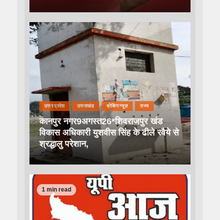
उत्तर प्रदेश
उत्तराखंड
ब्रेकिंग न्यूज़
राज्य
कानपुर नगर9अगस्त26*शिवराजपुर खंड
विकास अधिकारी युशवीस सिंह के ढीले रवैये से
श्रद्धालु परेशान,
1 min read