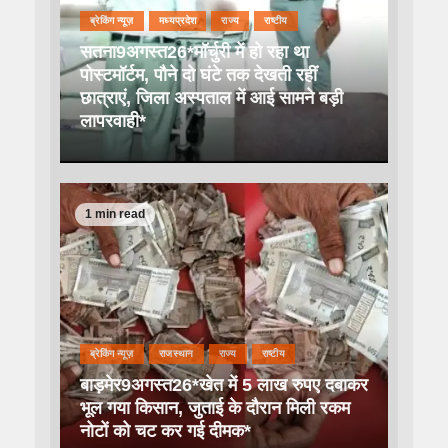
ब्रेकिंग न्यूज़
मध्यप्रदेश
राज्य
राष्टीय
सतना9अगस्त26*मॉर्चुरी में हो रहा था
पोस्टमॉर्टम, पौने दो घंटे तक देखती रहीं
छात्राएं, जिला अस्पताल में आई सामने बड़ी
लापरवाही*
1 min read
ब्रेकिंग न्यूज़
राजस्थान
राज्य
राष्टीय
बाड़मेर9अगस्त26*खेत में 5 लाख रुपए दबाकर
भूल गया किसान, जुताई के दौरान मिली रकम
नोटों को चट कर गई दीमक*