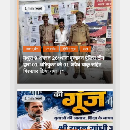
1 min read
उत्तर प्रदेश
उत्तराखंड
ब्रेकिंग न्यूज़
राज्य
मथुरा 9 अगस्त 26*थाना वृन्दावन पुलिस टीम
द्वारा 01 अभियुक्त को 01 अवैध चाकू सहित
गिरफ्तार किया गया ।*
1 min read