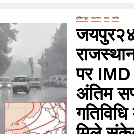
ब्रेकिंग न्यूज़
राजस्थान
राज्य
राष्टीय
जयपुर२४
राजस्थान 
पर IMD 
अंतिम सप्
गतिविधि म
मिले संक