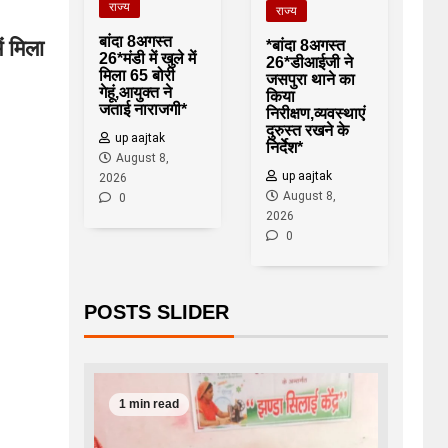
राज्य
राज्य
बांदा 8अगस्त
ं मिला
*बांदा 8अगस्त
26*मंडी में खुले में
26*डीआईजी ने
मिला 65 बोरी
जसपुरा थाने का
गेहूं,आयुक्त ने
किया
जताई नाराजगी*
निरीक्षण,व्यवस्थाएं
दुरुस्त रखने के
up aajtak
निर्देश*
August 8,
up aajtak
2026
August 8,
0
2026
0
POSTS SLIDER
1 min read