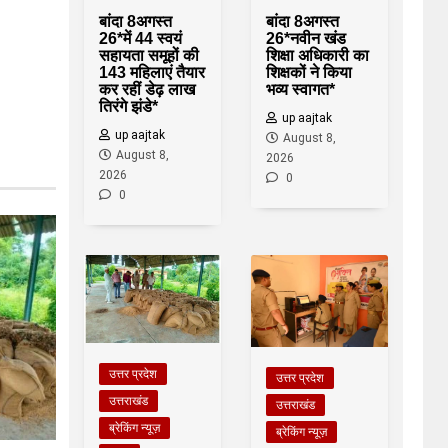
बांदा 8अगस्त
बांदा 8अगस्त
26*नवीन खंड
26*में 44 स्वयं
शिक्षा अधिकारी का
सहायता समूहों की
शिक्षकों ने किया
143 महिलाएं तैयार
भव्य स्वागत*
कर रहीं डेढ़ लाख
तिरंगे झंडे*
up aajtak
up aajtak
August 8,
August 8,
2026
2026
0
0
उत्तर प्रदेश
उत्तर प्रदेश
उत्तराखंड
उत्तराखंड
ब्रेकिंग न्यूज़
ब्रेकिंग न्यूज़