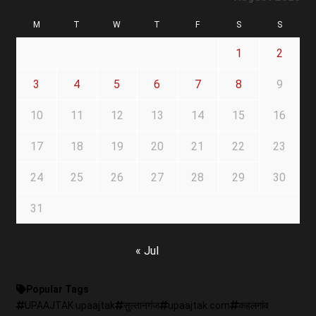
M
T
W
T
F
S
S
1
2
3
4
5
6
7
8
9
10
11
12
13
14
15
16
17
18
19
20
21
22
23
24
25
26
27
28
29
30
31
« Jul
Popular Tags
UPAAJTAK upaajtak
सुल्तानगंज
upaajtak.com
कहलगांव