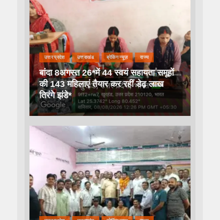
उत्तर प्रदेश
उत्तराखंड
ब्रेकिंग न्यूज़
राज्य
बांदा 8अगस्त 26*में 44 स्वयं सहायता समूहों
की 143 महिलाएं तैयार कर रहीं डेढ़ लाख
तिरंगे झंडे*