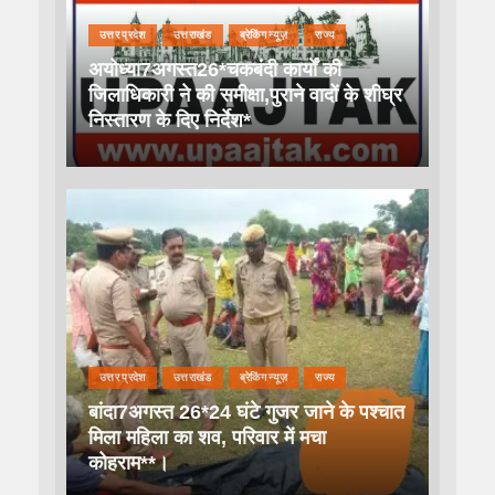
उत्तर प्रदेश
उत्तराखंड
ब्रेकिंग न्यूज़
राज्य
अयोध्या7अगस्त26*चकबंदी कार्यों की
जिलाधिकारी ने की समीक्षा,पुराने वादों के शीघ्र
निस्तारण के दिए निर्देश*
उत्तर प्रदेश
उत्तराखंड
ब्रेकिंग न्यूज़
राज्य
बांदा7अगस्त 26*24 घंटे गुजर जाने के पश्चात
मिला महिला का शव, परिवार में मचा
कोहराम**।