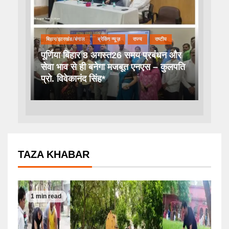
बिहार/झारखंड/बंगाल
ब्रेकिंग न्यूज़
राज्य
राष्टीय
पूर्णिया बिहार 8 अगस्त26 समय प्रबंधन और
सेवा भाव से ही बनेगा मजबूत एनएस – कुलपति
प्रो. विवेकानंद सिंह*
TAZA KHABAR
1 min read