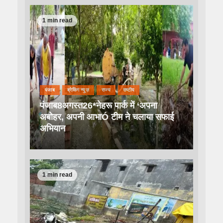
1 min read
पंजाब
ब्रेकिंग न्यूज़
राज्य
राष्टीय
पंजाब8अगस्त26*नेहरू पार्क में ‘अपना
अबोहर, अपनी आभाÓ टीम ने चलाया सफाई
अभियान
1 min read