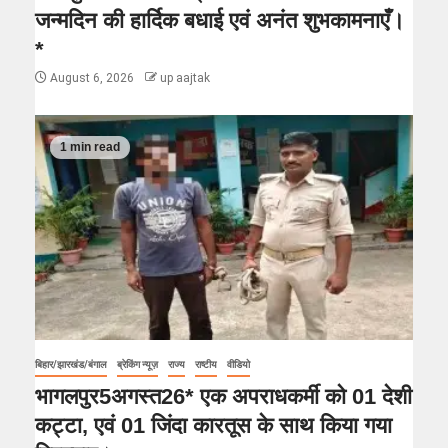
जन्मदिन की हार्दिक बधाई एवं अनंत शुभकामनाएँ।
*
August 6, 2026
up aajtak
1 min read
बिहार/झारखंड/बंगाल
ब्रेकिंग न्यूज़
राज्य
राष्टीय
वीडियो
भागलपुर5अगस्त26* एक अपराधकर्मी को 01 देशी
कट्टा, एवं 01 जिंदा कारतूस के साथ किया गया