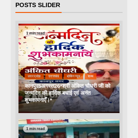
POSTS SLIDER
1 min read
उत्तर प्रदेश
उत्तराखंड
ब्रेकिंग न्यूज़
राज्य
कानपुर5अगस्त26*श्री अंकित चौधरी जी को
जन्मदिन की हार्दिक बधाई एवं अनंत
शुभकामनाएँ।*
1 min read