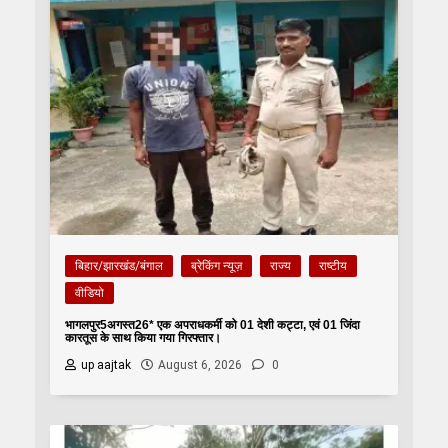
बिहार/झारखंड/बंगाल
ब्रेकिंग न्यूज़
राज्य
राष्टीय
वीडियो
भागलपुर5अगस्त26* एक अपराधकर्मी को 01 देशी कट्टा, एवं 01 जिंदा
कारतूस के साथ किया गया गिरफ्तार।
up aajtak
August 6, 2026
0