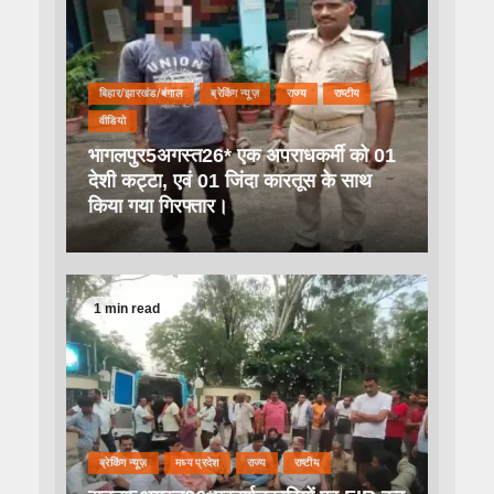
बिहार/झारखंड/बंगाल
ब्रेकिंग न्यूज़
राज्य
राष्टीय
वीडियो
भागलपुर5अगस्त26* एक अपराधकर्मी को 01
देशी कट्टा, एवं 01 जिंदा कारतूस के साथ
किया गया गिरफ्तार।
1 min read
ब्रेकिंग न्यूज़
मध्य प्रदेश
राज्य
राष्टीय