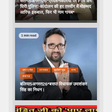
सतना5अगस्त26*प्रदर्शनकारियों पर FIR कर
घिरी पुलिस: आंदोलन की हर तस्वीर में मोहम्मद
आरिफ इकबाल, फिर भी नाम गायब*
1 min read
उत्तर प्रदेश
उत्तराखंड
ब्रेकिंग न्यूज़
राज्य
लखनऊ
बलिया5अगस्त26*बसपा विधायक उमाशंकर
सिंह का निधन।