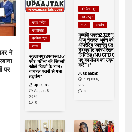
ब्रेकिंग न्यूज़
महाराष्ट्र
उत्तर प्रदेश
राज्य
राष्टीय
उत्तराखंड
मुम्बई8अगस्त2026*गृहमन्त्री
ब्रेकिंग न्यूज़
आज नेशनल अर्बन को-
ऑपरेटिव फाइनेंस एंड
राज्य
डेवलपमेंट कॉरपोरेशन
कार ने
लिमिटेड (NUCFDC) के
सुल्तानपुर8अगस्त26*‘पास’
नए कार्यालय का उद्घाटन
रबाना
और ‘फीस’ की सिफारिश ने
करेंगे।*
खोले रिश्तों के राज?
ों पर
वायरल पत्रों से मचा
up aajtak
हड़कंप*
August 8,
up aajtak
2026
August 8,
0
2026
0