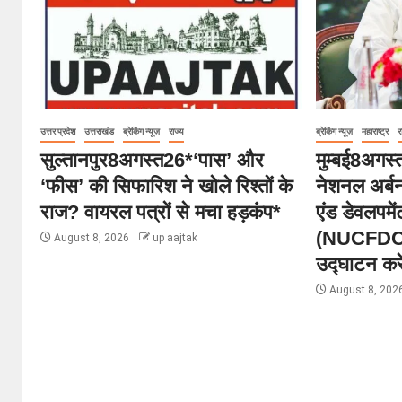
उत्तर प्रदेश
उत्तराखंड
ब्रेकिंग न्यूज़
राज्य
ब्रेकिंग न्यूज़
महाराष्ट्र
र
सुल्तानपुर8अगस्त26*‘पास’ और
मुम्बई8अगस
‘फीस’ की सिफारिश ने खोले रिश्तों के
नेशनल अर्ब
राज? वायरल पत्रों से मचा हड़कंप*
एंड डेवलपमे
(NUCFDC) 
August 8, 2026
up aajtak
उद्घाटन करे
August 8, 202