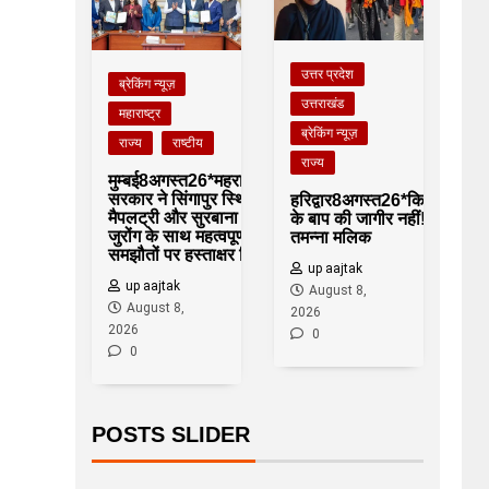
उत्तर प्रदेश
ब्रेकिंग न्यूज़
उत्तराखंड
महाराष्ट्र
ब्रेकिंग न्यूज़
राज्य
राष्टीय
राज्य
मुम्बई8अगस्त26*महराष्ट्र
सरकार ने सिंगापुर स्थित
हरिद्वार8अगस्त26*किसी
मैपलट्री और सुरबाना
के बाप की जागीर नहीं!!-
जुरोंग के साथ महत्वपूर्ण
तमन्ना मलिक
समझौतों पर हस्ताक्षर किए
up aajtak
up aajtak
August 8,
August 8,
2026
2026
0
0
POSTS SLIDER