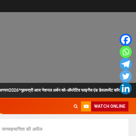
8अगस्त2026*गृहमन्त्री आज नेशनल अर्बन को-ऑपरेटिव फाइनेंस एंड डेवलपमेंट कॉरपोरेशन लि
WATCH ONLINE
रम, जनसहभागिता की अपील