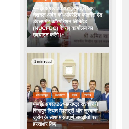
मुम्बई8अगस्त2026*गृहमन्त्री आज
नेशनल अर्बन को-ऑपरेटिव फाइनेंस एंड
डेवलपमेंट कॉरपोरेशन लिमिटेड
(NUCFDC) के नए कार्यालय का
उद्घाटन करेंगे।*
1 min read
ब्रेकिंग न्यूज़
महाराष्ट्र
राज्य
राष्टीय
मुम्बई8अगस्त26*महराष्ट्र सरकार ने
सिंगापुर स्थित मैपलट्री और सुरबाना
जुरोंग के साथ महत्वपूर्ण समझौतों पर
हस्ताक्षर किए