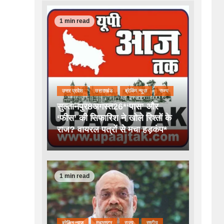
1 min read
उत्तर प्रदेश
उत्तराखंड
ब्रेकिंग न्यूज़
राज्य
सुल्तानपुर8अगस्त26*‘पास’ और
‘फीस’ की सिफारिश ने खोले रिश्तों के
राज? वायरल पत्रों से मचा हड़कंप*
1 min read
ब्रेकिंग न्यूज़
महाराष्ट्र
राज्य
राष्टीय